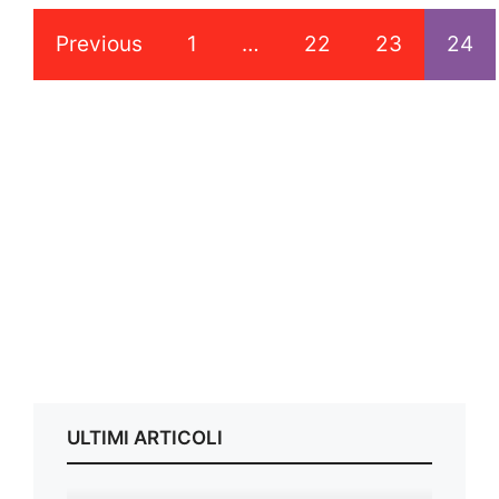
Previous
1
…
22
23
24
ULTIMI ARTICOLI