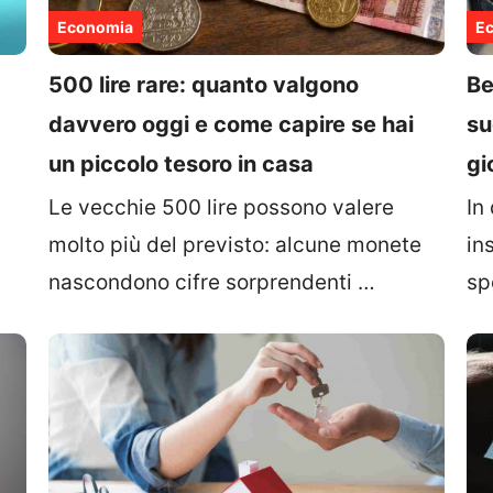
Economia
E
500 lire rare: quanto valgono
Be
davvero oggi e come capire se hai
su
un piccolo tesoro in casa
gi
i
Le vecchie 500 lire possono valere
In
molto più del previsto: alcune monete
in
nascondono cifre sorprendenti …
sp