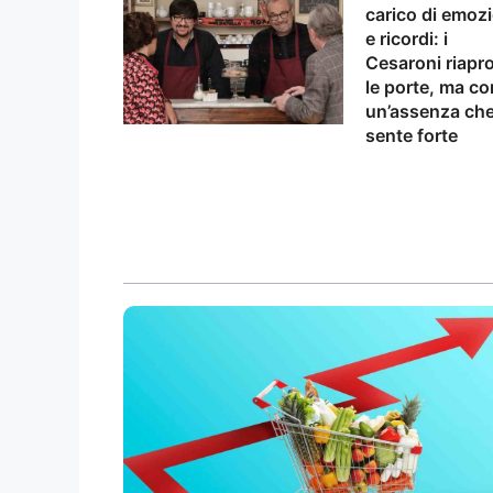
carico di emozi
e ricordi: i
Cesaroni riapr
le porte, ma co
un’assenza che
sente forte