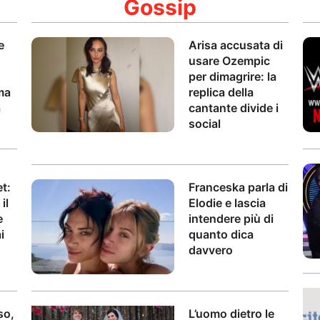
Gossip
e
Arisa accusata di
usare Ozempic
per dimagrire: la
ma
replica della
a
cantante divide i
social
t:
Franceska parla di
il
Elodie e lascia
e
intendere più di
i
quanto dica
o
davvero
so,
L’uomo dietro le