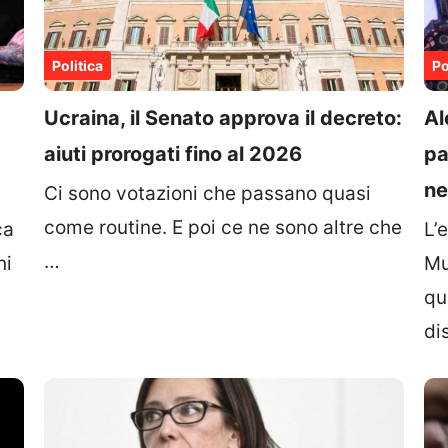
Politica
Po
Ucraina, il Senato approva il decreto:
Al
aiuti prorogati fino al 2026
pa
ne
Ci sono votazioni che passano quasi
come routine. E poi ce ne sono altre che
ca
L’
…
ni
Mu
qu
di