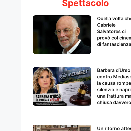
Spettacolo
Quella volta ch
Gabriele
Salvatores ci
provò col cine
di fantascienz
Barbara d’Urso
contro Mediase
la causa rompe 
silenzio e riapr
una frattura ma
chiusa davver
Un ritorno atte