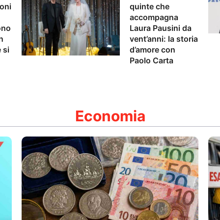
oni
quinte che
accompagna
ono
Laura Pausini da
n
vent’anni: la storia
 si
d’amore con
Paolo Carta
Economia