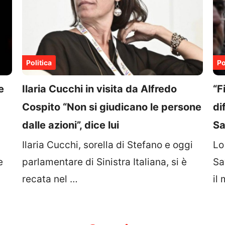
Politica
Po
e
Ilaria Cucchi in visita da Alfredo
“F
Cospito “Non si giudicano le persone
di
dalle azioni”, dice lui
Sa
Ilaria Cucchi, sorella di Stefano e oggi
Lo
e
parlamentare di Sinistra Italiana, si è
Sa
recata nel …
il