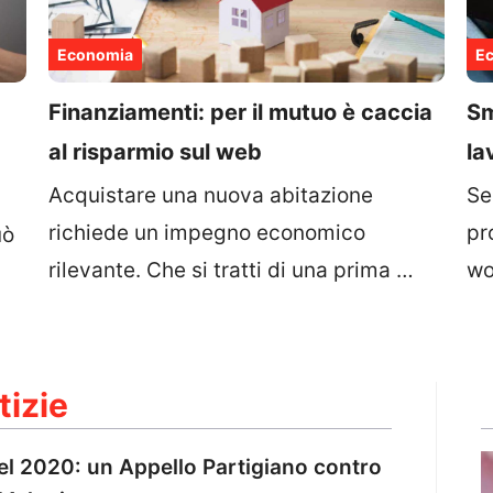
Economia
E
Finanziamenti: per il mutuo è caccia
Sm
al risparmio sul web
la
Acquistare una nuova abitazione
Se
richiede un impegno economico
pr
uò
rilevante. Che si tratti di una prima …
wo
tizie
nel 2020: un Appello Partigiano contro