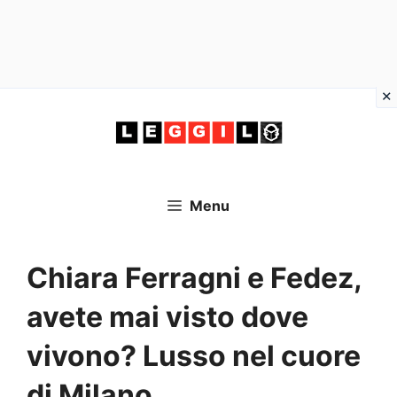
Vai
al
contenuto
Menu
Chiara Ferragni e Fedez,
avete mai visto dove
vivono? Lusso nel cuore
di Milano