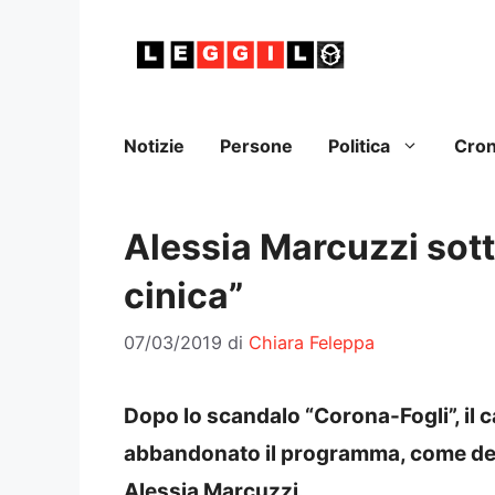
Vai
al
contenuto
Notizie
Persone
Politica
Cro
Alessia Marcuzzi sott
cinica”
07/03/2019
di
Chiara Feleppa
Dopo lo scandalo “Corona-Fogli”, il c
abbandonato il programma, come de
Alessia Marcuzzi.