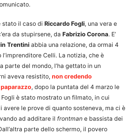
comunicato.
 stato il caso di
Riccardo Fogli
, una vera e
c’era da stupirsene, da
Fabrizio Corona
. E’
in
Trentini
abbia una relazione, da ormai 4
l’imprenditore Celli. La notizia, che è
tra parte del mondo, l’ha gettato in un
ni aveva resistito,
non credendo
l paparazzo
, dopo la puntata del 4 marzo le
ogli è stato mostrato un filmato, in cui
di avere le prove di quanto sosteneva, ma ci è
ivando ad additare il
frontman
e bassista dei
 Dall’altra parte dello schermo, il povero