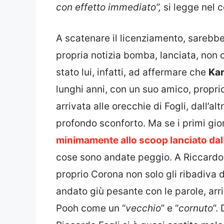
con effetto immediato”,
si legge nel 
A scatenare il licenziamento, sarebbe
propria notizia bomba, lanciata, non 
stato lui, infatti, ad affermare che
Kar
lunghi anni, con un suo amico, proprio 
arrivata alle orecchie di Fogli, dall’al
profondo sconforto. Ma se i primi gior
minimamente allo scoop lanciato da
cose sono andate peggio. A Riccardo F
proprio Corona non solo gli ribadiva 
andato giù pesante con le parole, arr
Pooh come un “
vecchio
” e “
cornuto
”.