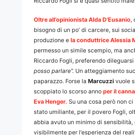
Riccardo Fogli si è quasi sentito male
Oltre all’opinionista Alda D’Eusanio
,
bisogno di un po’ di carcere, sui socia
produzione e
la conduttrice Alessia 
permesso un simile scempio, ma anch
Riccardo Fogli, preferendo dileguarsi
posso parlare”.
Un atteggiamento succu
paparazzo. Forse la
Marcuzzi
vuole so
scoppiato lo scorso anno
per il cann
Eva Henger.
Su una cosa però non ci 
stato umiliante, per il povero Fogli,
abbia avuto un minimo di sensibilità, 
visibilmente per l’esperienza del reali