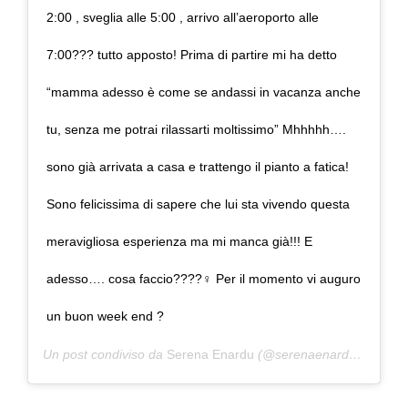
2:00 , sveglia alle 5:00 , arrivo all’aeroporto alle
7:00??? tutto apposto! Prima di partire mi ha detto
“mamma adesso è come se andassi in vacanza anche
tu, senza me potrai rilassarti moltissimo” Mhhhhh….
sono già arrivata a casa e trattengo il pianto a fatica!
Sono felicissima di sapere che lui sta vivendo questa
meravigliosa esperienza ma mi manca già!!! E
adesso…. cosa faccio????‍♀️ Per il momento vi auguro
un buon week end ?
Un post condiviso da
Serena Enardu
(@serenaenardu) in data: