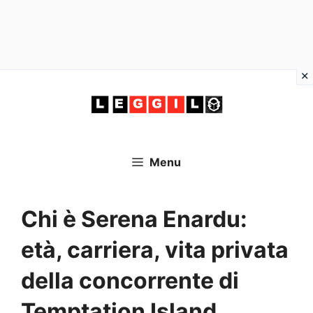
Vai
al
contenuto
Menu
Chi è Serena Enardu:
età, carriera, vita privata
della concorrente di
Temptation Island