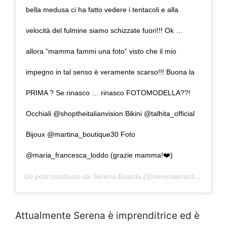
bella medusa ci ha fatto vedere i tentacoli e alla
velocità del fulmine siamo schizzate fuori!!! Ok …
allora “mamma fammi una foto” visto che il mio
impegno in tal senso è veramente scarso!!! Buona la
PRIMA ? Se rinasco … rinasco FOTOMODELLA??!
Occhiali @shoptheitalianvision Bikini @talhita_official
Bijoux @martina_boutique30 Foto
@maria_francesca_loddo (grazie mamma!❤️)
Un post condiviso da
Serena Enardu
(@serenaenardu) in data:
Attualmente Serena è imprenditrice ed è