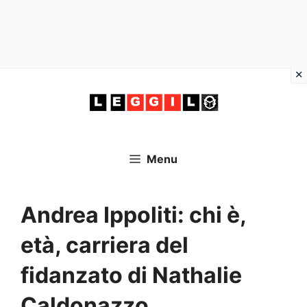
Vai
al
contenuto
Menu
Andrea Ippoliti: chi è,
età, carriera del
fidanzato di Nathalie
Caldonazzo