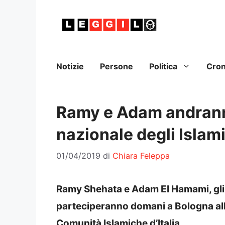
Vai
al
contenuto
Notizie
Persone
Politica
Cro
Ramy e Adam andrann
nazionale degli Islami
01/04/2019
di
Chiara Feleppa
Ramy Shehata e Adam El Hamami, gli 
parteciperanno domani a Bologna all
Comunità Islamiche d’Italia.