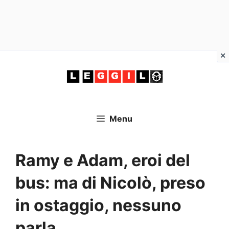
Vai
al
contenuto
Menu
Ramy e Adam, eroi del
bus: ma di Nicolò, preso
in ostaggio, nessuno
parla