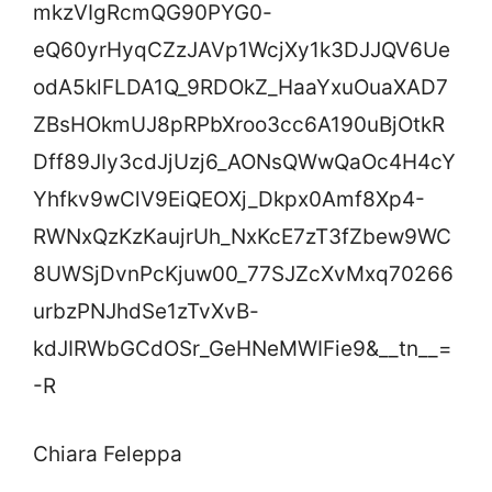
mkzVIgRcmQG90PYG0-
eQ60yrHyqCZzJAVp1WcjXy1k3DJJQV6Ue
odA5klFLDA1Q_9RDOkZ_HaaYxuOuaXAD7
ZBsHOkmUJ8pRPbXroo3cc6A190uBjOtkR
Dff89JIy3cdJjUzj6_AONsQWwQaOc4H4cY
Yhfkv9wClV9EiQEOXj_Dkpx0Amf8Xp4-
RWNxQzKzKaujrUh_NxKcE7zT3fZbew9WC
8UWSjDvnPcKjuw00_77SJZcXvMxq70266
urbzPNJhdSe1zTvXvB-
kdJIRWbGCdOSr_GeHNeMWIFie9&__tn__=
-R
Chiara Feleppa