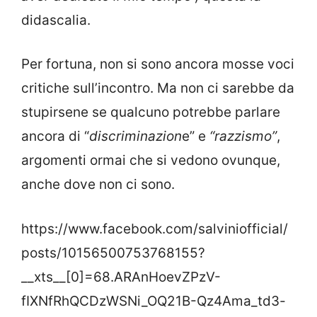
didascalia.
Per fortuna, non si sono ancora mosse voci
critiche sull’incontro. Ma non ci sarebbe da
stupirsene se qualcuno potrebbe parlare
ancora di “
discriminazion
e” e
“razzismo”
,
argomenti ormai che si vedono ovunque,
anche dove non ci sono.
https://www.facebook.com/salviniofficial/
posts/10156500753768155?
__xts__[0]=68.ARAnHoevZPzV-
fIXNfRhQCDzWSNi_OQ21B-Qz4Ama_td3-