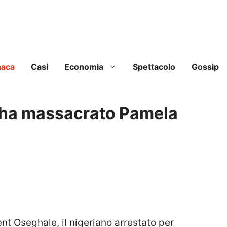
naca
Casi
Economia
Spettacolo
Gossip
e ha massacrato Pamela
t Oseghale, il nigeriano arrestato per