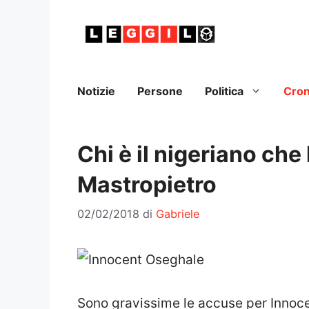
Vai
al
contenuto
Notizie
Persone
Politica
Cro
Chi è il nigeriano ch
Mastropietro
02/02/2018
di
Gabriele
Sono gravissime le accuse per Innocen