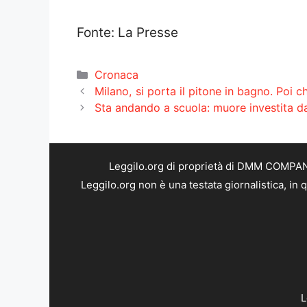
Fonte: La Presse
Categorie
Cronaca
Milano, si porta il pitone in bagno. Poi c
Sta andando a scuola: muore investita 
Leggilo.org di proprietà di DMM COMPANY 
Leggilo.org non è una testata giornalistica, in
L