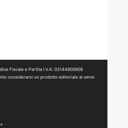
dice Fiscale e Partita I.V.A. 03144800608
nto considerarsi un prodotto editoriale ai sensi
dv