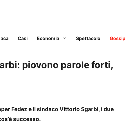
naca
Casi
Economia
Spettacolo
Gossip
rbi: piovono parole forti,
r
per Fedez e il sindaco Vittorio Sgarbi, i due
 cos’è successo.