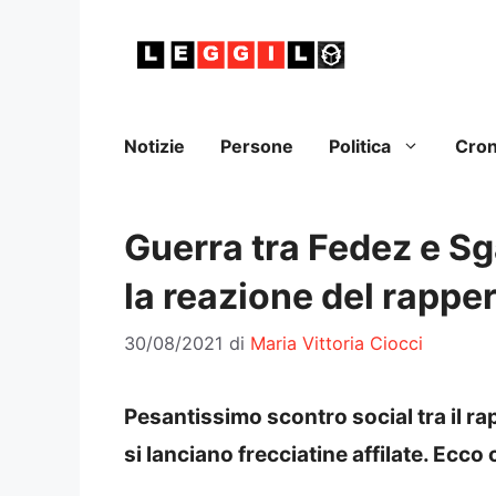
Vai
al
contenuto
Notizie
Persone
Politica
Cro
Guerra tra Fedez e Sga
la reazione del rappe
30/08/2021
di
Maria Vittoria Ciocci
Pesantissimo scontro social tra il rap
si lanciano frecciatine affilate. Ecco