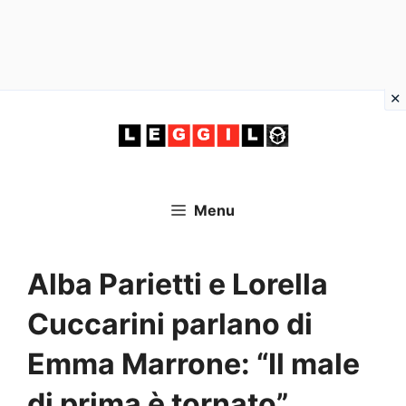
Vai
al
contenuto
Menu
Alba Parietti e Lorella
Cuccarini parlano di
Emma Marrone: “Il male
di prima è tornato”