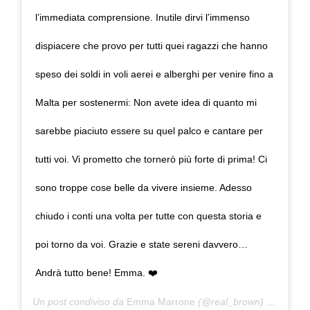
l’immediata comprensione. Inutile dirvi l’immenso
dispiacere che provo per tutti quei ragazzi che hanno
speso dei soldi in voli aerei e alberghi per venire fino a
Malta per sostenermi: Non avete idea di quanto mi
sarebbe piaciuto essere su quel palco e cantare per
tutti voi. Vi prometto che tornerò più forte di prima! Ci
sono troppe cose belle da vivere insieme. Adesso
chiudo i conti una volta per tutte con questa storia e
poi torno da voi. Grazie e state sereni davvero…
Andrà tutto bene! Emma. ❤️
Un post condiviso da
Emma Marrone
(@real_brown) in data:
2