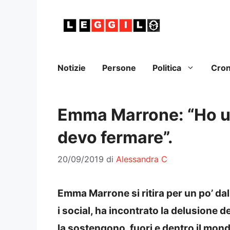
Vai
al
contenuto
Notizie
Persone
Politica
Cro
Emma Marrone: “Ho un
devo fermare”.
20/09/2019
di
Alessandra C
Emma Marrone si ritira per un po’ dal
i social, ha incontrato la delusione 
la sostengono, fuori e dentro il mond