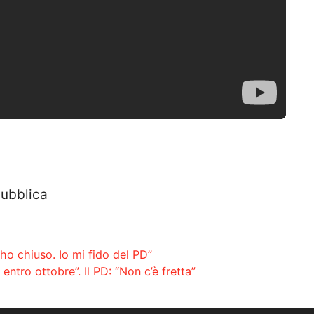
ubblica
ho chiuso. Io mi fido del PD”
 entro ottobre”. Il PD: “Non c’è fretta”