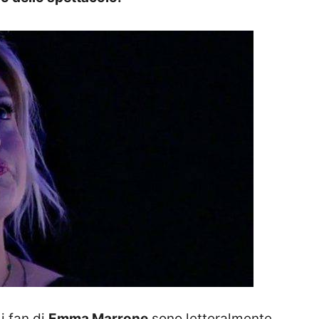
i fan di
Emma Marrone
sono letteralmente