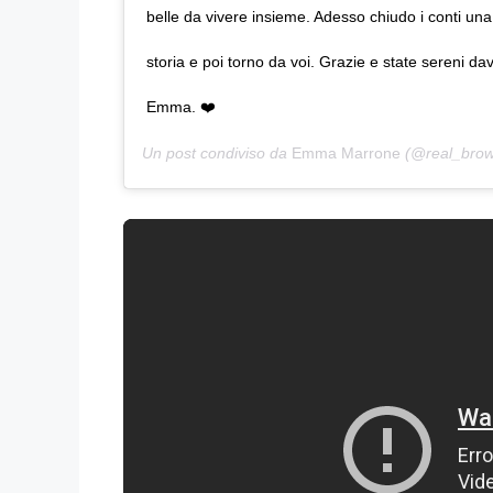
belle da vivere insieme. Adesso chiudo i conti una
storia e poi torno da voi. Grazie e state sereni d
Emma. ❤️
Un post condiviso da
Emma Marrone
(@real_brown