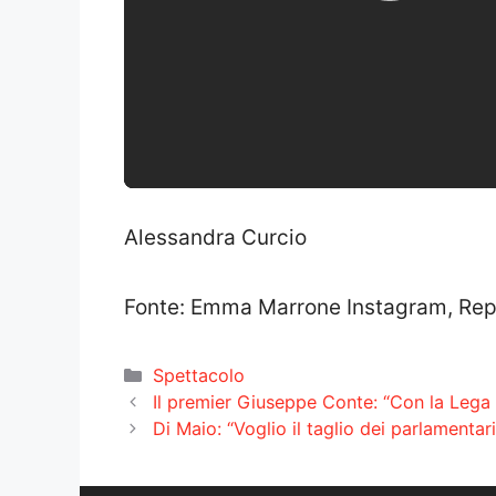
Alessandra Curcio
Fonte: Emma Marrone Instagram, Rep
Categorie
Spettacolo
Il premier Giuseppe Conte: “Con la Lega 
Di Maio: “Voglio il taglio dei parlamentari