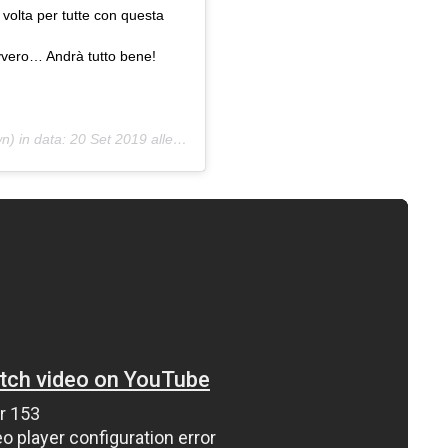
 volta per tutte con questa
avvero… Andrà tutto bene!
) in data:
20 Set 2019 alle ore 1:01 PDT