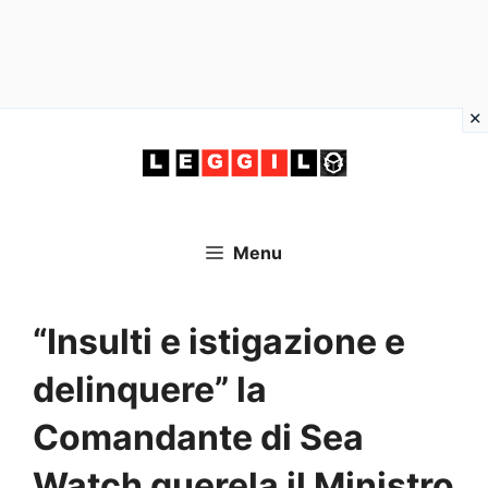
Vai
al
contenuto
Menu
“Insulti e istigazione e
delinquere” la
Comandante di Sea
Watch querela il Ministro