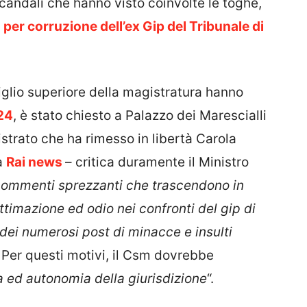
candali che hanno visto coinvolte le toghe,
a
per corruzione dell’ex Gip del Tribunale di
glio superiore della magistratura hanno
24
, è stato chiesto a Palazzo
dei Marescialli
strato che ha rimesso in libertà Carola
a
Rai news
– critica duramente il Ministro
commenti sprezzanti che trascendono in
ttimazione ed odio nei confronti del gip di
dei numerosi post di minacce e insulti
Per questi motivi, il Csm dovrebbe
a ed autonomia della giurisdizione
“.