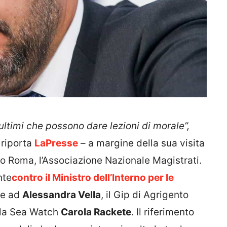
 ultimi che possono dare lezioni di morale”,
riporta
LaPresse
– a margine della sua visita
ino Roma, l’Associazione Nazionale Magistrati.
nte
contro il Ministro dell’Interno per le
ate ad
Alessandra Vella
, il Gip di Agrigento
lla Sea Watch
Carola Rackete
. Il riferimento