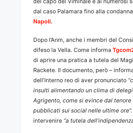
del capo del Viminale è ai numerosi s
dal caso Palamara fino alla condann
Napoli.
Dopo l’Anm, anche i membri del Consi
difeso la Vella. Come informa
Tgcom
di aprire una
pratica a tutela
del Magi
Rackete. Il
documento, però – inform
dell’Interno reo di aver
pronunciato
“
insulti alimentando un clima di delegi
Agrigento, come si evince dal tenore 
pubblicati sui social nelle ultime ore”.
intervenire
“a tutela dell’indipendenz