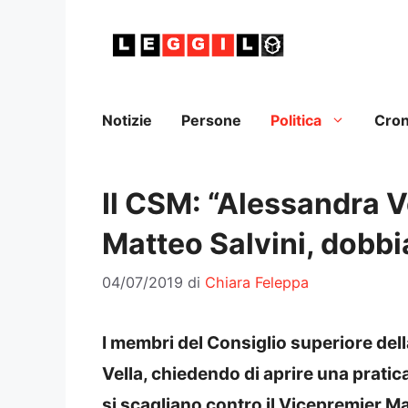
Vai
al
contenuto
Notizie
Persone
Politica
Cro
Il CSM: “Alessandra Ve
Matteo Salvini, dobbi
04/07/2019
di
Chiara Feleppa
I membri del Consiglio superiore de
Vella, chiedendo di aprire una pratic
si scagliano contro il Vicepremier M