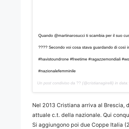
Quando @martinarosucci ti scambia per il suo cusci
???? Secondo voi cosa stava guardando di così i
#havistoundrone #freetime #ragazzemondiali #
#nazionalefemminile
Un post condiviso da
??
(@cristianagirelli) in data
Nel 2013 Cristiana arriva al Brescia, 
attuale c.t. della nazionale. Qui conq
Si aggiungono poi due Coppe Italia 