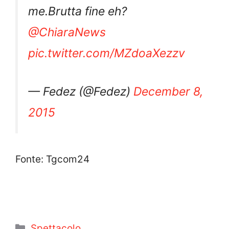
me.Brutta fine eh?
@ChiaraNews
pic.twitter.com/MZdoaXezzv
— Fedez (@Fedez)
December 8,
2015
Fonte: Tgcom24
Categorie
Spettacolo