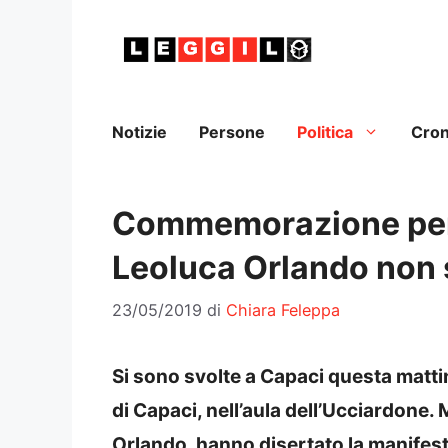
Vai
al
contenuto
Notizie
Persone
Politica
Cro
Commemorazione per l
Leoluca Orlando non 
23/05/2019
di
Chiara Feleppa
Si sono svolte a Capaci questa matti
di Capaci, nell’aula dell’Ucciardone
Orlando, hanno disertato la manifest