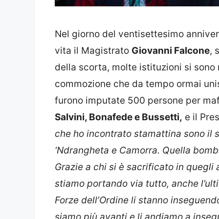
Nel giorno del ventisettesimo annivers
vita il Magistrato
Giovanni Falcone
, 
della scorta, molte istituzioni si son
commozione che da tempo ormai unisce
furono imputate 500 persone per mafia
Salvini, Bonafede e Bussetti,
e il Pr
che ho incontrato stamattina sono il 
‘Ndrangheta e Camorra. Quella bomb
Grazie a chi si è sacrificato in quegli 
stiamo portando via tutto, anche l’ul
Forze dell’Ordine li stanno inseguend
siamo più avanti e li andiamo a insegu