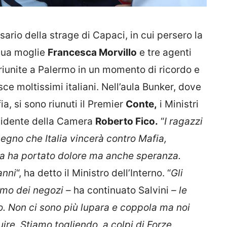
ario della strage di Capaci, in cui persero la
sua moglie
Francesca Morvillo
e tre agenti
o riunite a Palermo in un momento di ricordo e
 moltissimi italiani. Nell’aula Bunker, dove
, si sono riunuti il Premier
Conte,
i Ministri
esidente della Camera
Roberto Fico.
“
I ragazzi
segno che Italia vincerà contro Mafia,
a ha portato dolore ma anche speranza.
anni
“, ha detto il Ministro dell’Interno. “
Gli
timo dei negozi –
ha continuato Salvini
– le
o. Non ci sono più lupara e coppola ma noi
ire. Stiamo togliendo, a colpi di Forze