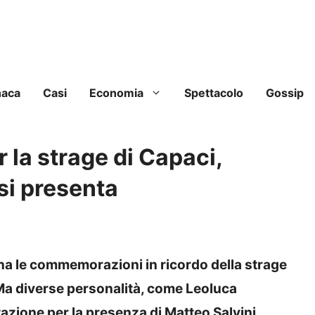
naca
Casi
Economia
Spettacolo
Gossip
a strage di Capaci,
si presenta
na le commemorazioni in ricordo della strage
. Ma diverse personalità, come Leoluca
azione per la presenza di Matteo Salvini.