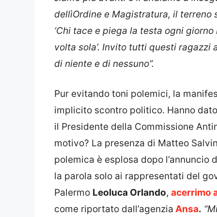
dellìOrdine e Magistratura, il terren
‘Chi tace e piega la testa ogni giorn
volta sola’. Invito tutti questi ragazz
di niente e di nessuno”.
Pur evitando toni polemici, la manife
implicito scontro politico. Hanno dato
il Presidente della Commissione Ant
motivo? La presenza di Matteo Salvini
polemica è esplosa dopo l’annuncio del
la parola solo ai rappresentati del go
Palermo
Leoluca Orlando
,
acerrimo a
come riportato dall’agenzia
Ansa
.
“M