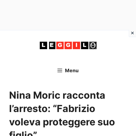
Vai
al
contenuto
Menu
Nina Moric racconta
l’arresto: “Fabrizio
voleva proteggere suo
figlio”