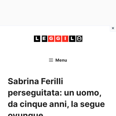
Vai
al
contenuto
Menu
Sabrina Ferilli
perseguitata: un uomo,
da cinque anni, la segue
ovunque