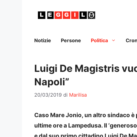
Vai
al
contenuto
Notizie
Persone
Politica
Cro
Luigi De Magistris vuo
Napoli”
20/03/2019
di
Marilisa
Caso Mare Jonio, un altro sindaco è p
ultime ore a Lampedusa. Il ‘generoso a
e dal suo primo cittadino Luigi De Ma