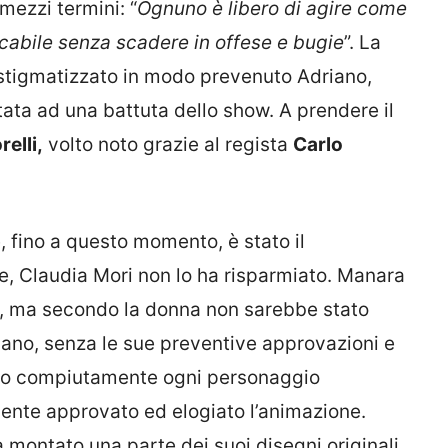
mezzi termini: “
Ognuno è libero di agire come
abile senza scadere in offese e bugie
”. La
 stigmatizzato in modo prevenuto Adriano,
ata ad una battuta dello show. A prendere il
relli,
volto noto grazie al regista
Carlo
e, fino a questo momento, è stato il
e, Claudia Mori non lo ha risparmiato. Manara
ni, ma secondo la donna non sarebbe stato
riano, senza le sue preventive approvazioni e
nato compiutamente ogni personaggio
ente approvato ed elogiato l’animazione.
montato una parte dei suoi disegni originali,