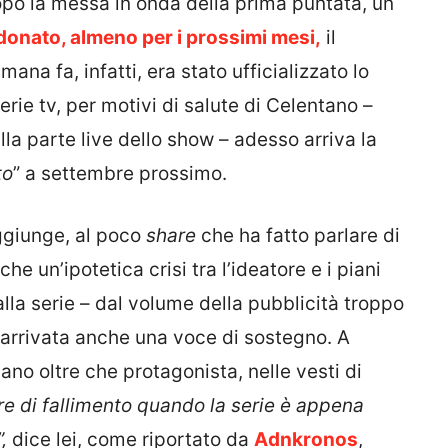
dopo la messa in onda della prima puntata, un
onato, almeno per i prossimi mesi,
il
na fa, infatti, era stato ufficializzato lo
erie tv, per motivi di salute di Celentano –
la parte live dello show – adesso arriva la
to
” a settembre prossimo.
aggiunge, al poco
share
che ha fatto parlare di
he un’ipotetica crisi tra l’ideatore e i piani
e alla serie – dal volume della pubblicità troppo
 arrivata anche una voce di sostegno. A
ano oltre che protagonista, nelle vesti di
re di fallimento quando la serie è appena
,
dice lei, come riportato da
Adnkronos
,