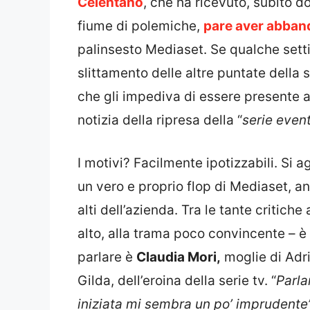
Celentano
, che ha ricevuto, subito 
fiume di polemiche,
pare aver abband
palinsesto Mediaset. Se qualche settima
slittamento delle altre puntate della s
che gli impediva di essere presente al
notizia della ripresa della “
serie even
I motivi? Facilmente ipotizzabili. Si 
un vero e proprio flop di Mediaset, anc
alti dell’azienda. Tra le tante critich
alto, alla trama poco convincente – è
parlare è
Claudia Mori,
moglie di Adri
Gilda, dell’eroina della serie tv. “
Parla
iniziata mi sembra un po’ imprudente”