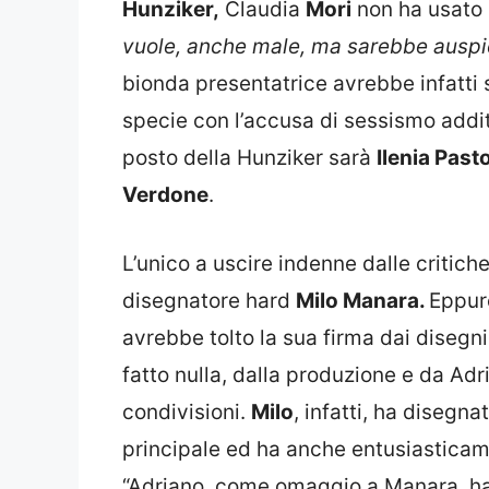
Hunziker,
Claudia
Mori
non ha usato 
vuole, anche male, ma sarebbe auspic
bionda presentatrice avrebbe infatti
specie con l’accusa di sessismo addit
posto della Hunziker sarà
Ilenia Pasto
Verdone
.
L’unico a uscire indenne dalle critich
disegnatore hard
Milo Manara.
Eppur
avrebbe tolto la sua firma dai diseg
fatto nulla, dalla produzione e da Ad
condivisioni.
Milo
, infatti, ha diseg
principale ed ha anche entusiasticam
“Adriano, come omaggio a Manara, ha 