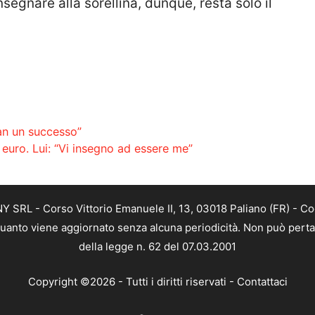
segnare alla sorellina, dunque, resta solo il
an un successo”
euro. Lui: “Vi insegno ad essere me”
SRL - Corso Vittorio Emanuele II, 13, 03018 Paliano (FR) - Co
 quanto viene aggiornato senza alcuna periodicità. Non può perta
della legge n. 62 del 07.03.2001
Copyright ©2026 - Tutti i diritti riservati -
Contattaci