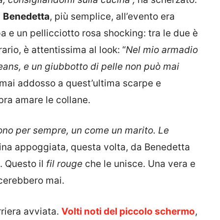
.
Benedetta
, più semplice, all’evento era
 e un pellicciotto rosa shocking: tra le due è
rario, è attentissima al look: “
Nel mio armadio
jeans, e un giubbotto di pelle non può mai
 mai addosso a quest’ultima scarpe e
bra amare le collane.
ono per sempre, un come un marito. Le
tina appoggiata, questa volta, da Benedetta
. Questo il
fil rouge
che le unisce. Una vera e
ncerebbero mai.
riera avviata.
Volti noti del piccolo schermo
,