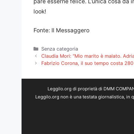
pare esserne felice. L’unica cosa da in
look!
Fonte: Il Messaggero
Categorie
Senza categoria
Claudia Mori: “Mio marito è malato. Adri
Fabrizio Corona, il suo tempo costa 280 
Leggilo.org di proprietà di DMM COMPANY 
Leggilo.org non è una testata giornalistica, in