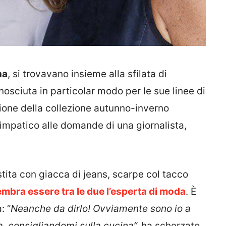
na
, si trovavano insieme alla sfilata di
conosciuta in particolar modo per le sue linee di
zione della collezione autunno-inverno
mpatico alle domande di una giornalista,
estita con giacca di jeans, scarpe col tacco
mbra essere tra le due l’esperta di moda
. È
: “
Neanche da dirlo! Ovviamente sono io a
a, consigliandomi sulla cucina”,
ha scherzato.