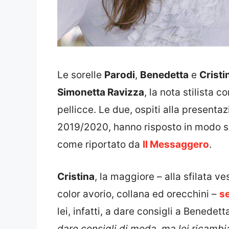
Le sorelle
Parodi
,
Benedetta
e
Cristi
Simonetta Ravizza
, la nota stilista 
pellicce. Le due, ospiti alla presenta
2019/2020, hanno risposto in modo si
come riportato da
Il Messaggero
.
Cristina
, la maggiore – alla sfilata v
color avorio, collana ed orecchini –
se
lei, infatti, a dare consigli a Benedetta
dare consigli di moda, ma lei ricambi