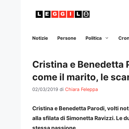
Vai
al
contenuto
Notizie
Persone
Politica
Cro
Cristina e Benedetta 
come il marito, le sc
02/03/2019
di
Chiara Feleppa
Cristina e Benedetta Parodi, volti n
alla sfilata di Simonetta Ravizzi. Le 
stessa passione…