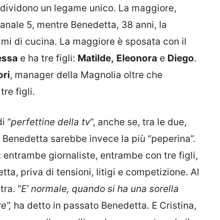
ndividono un legame unico. La maggiore,
canale 5, mentre Benedetta, 38 anni, la
mi di cucina. La maggiore è sposata con il
essa
e ha tre figli:
Matilde,
Eleonora
e
Diego
.
ori
, manager della Magnolia oltre che
re figli.
i “
perfettine della tv
”, anche se, tra le due,
a. Benedetta sarebbe invece la più “peperina”.
entrambe giornaliste, entrambe con tre figli,
tta, priva di tensioni, litigi e competizione. Al
tra. “
E’ normale, quando si ha una sorella
e”,
ha detto in passato Benedetta. E Cristina,