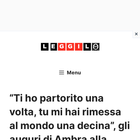
Vai
al
contenuto
Menu
“Ti ho partorito una
volta, tu mi hai rimessa
al mondo una decina”, gli
auguri di Ambra alla