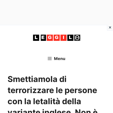
Vai
al
contenuto
Menu
Smettiamola di
terrorizzare le persone
con la letalità della
variante inglese. Non è