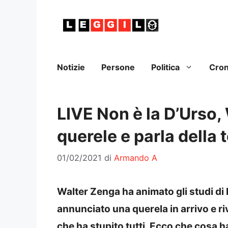
Vai
al
contenuto
Notizie
Persone
Politica
Cro
LIVE Non è la D’Urso
querele e parla della 
01/02/2021
di
Armando A
Walter Zenga ha animato gli studi di 
annunciato una querela in arrivo e ri
che ha stupito tutti. Ecco che cosa h