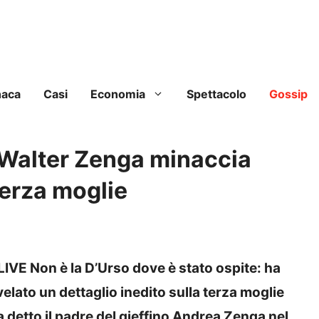
naca
Casi
Economia
Spettacolo
Gossip
, Walter Zenga minaccia
terza moglie
LIVE Non è la D’Urso dove è stato ospite: ha
velato un dettaglio inedito sulla terza moglie
a detto il padre del gieffino Andrea Zenga nel