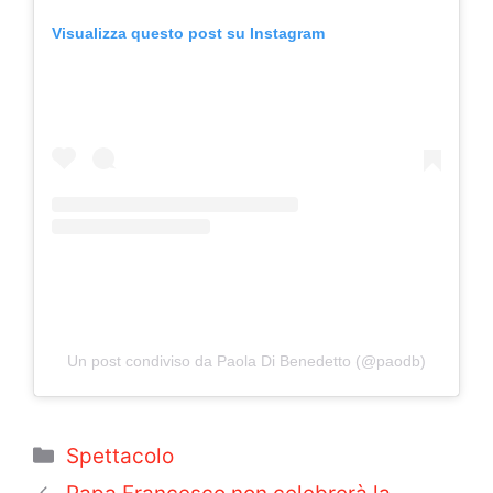
Visualizza questo post su Instagram
Un post condiviso da Paola Di Benedetto (@paodb)
Categorie
Spettacolo