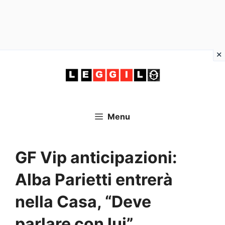
Vai
al
contenuto
Menu
GF Vip anticipazioni:
Alba Parietti entrerà
nella Casa, “Deve
parlare con lui”