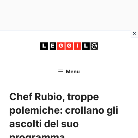
Vai
al
contenuto
Menu
Chef Rubio, troppe
polemiche: crollano gli
ascolti del suo
programma