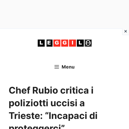
Vai
al
contenuto
Menu
Chef Rubio critica i
poliziotti uccisi a
Trieste: “Incapaci di
proteggerci”