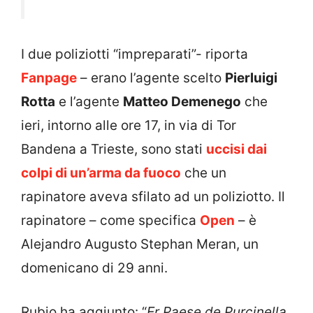
I due poliziotti “impreparati”- riporta
Fanpage
– erano l’agente scelto
Pierluigi
Rotta
e l’agente
Matteo Demenego
che
ieri, intorno alle ore 17, in via di Tor
Bandena a Trieste, sono stati
uccisi dai
colpi di un’arma da fuoco
che un
rapinatore aveva sfilato ad un poliziotto. Il
rapinatore – come specifica
Open
– è
Alejandro Augusto Stephan Meran, un
domenicano di 29 anni.
Rubio ha aggiunto: “
Er Paese de Purcinella,