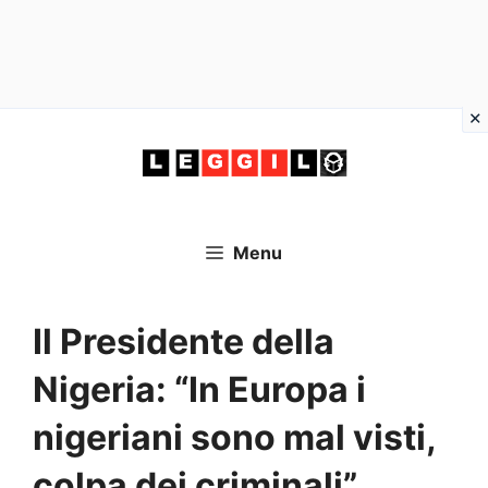
Vai
al
contenuto
Menu
Il Presidente della
Nigeria: “In Europa i
nigeriani sono mal visti,
colpa dei criminali”