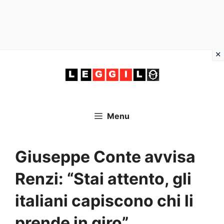
Vai
al
contenuto
Menu
Giuseppe Conte avvisa
Renzi: “Stai attento, gli
italiani capiscono chi li
prende in giro”