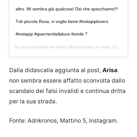
altro. Mi sembra già qualcosa! Dai che spacchiamo!!!
Tvb piccola Rosa, vi voglio bene #instapiplovers
#instapip #guerrieridellaluce #smile ?
Un post condiviso da
Arisa
(@arisamusic) in data:
23 Set 2019 alle ore 10:33 PDT
Dalla didascalia aggiunta al post,
Arisa
non sembra essere affatto sconvolta dallo
scandalo dei falsi invalidi e continua dritta
per la sua strada.
Fonte: Adnkronos, Mattino 5, Instagram.