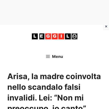
Vai
al
contenuto
Menu
Arisa, la madre coinvolta
nello scandalo falsi
invalidi. Lei: “Non mi
preoccupo, io canto”