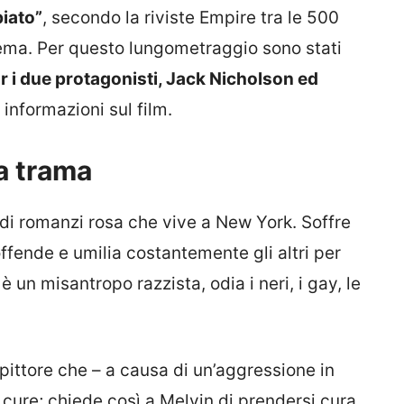
iato”
, secondo la riviste Empire tra le 500
inema. Per questo lungometraggio sono stati
ar i due protagonisti, Jack Nicholson ed
informazioni sul film.
a trama
 di romanzi rosa che vive a New York. Soffre
offende e umilia costantemente gli altri per
è un misantropo razzista, odia i neri, i gay, le
n pittore che – a causa di un’aggressione in
le cure; chiede così a Melvin di prendersi cura