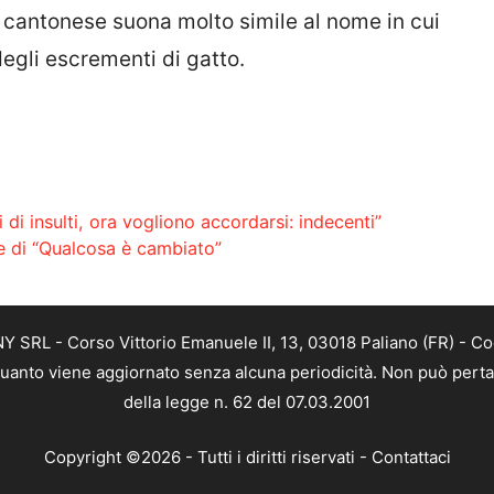
 cantonese suona molto simile al nome in cui
degli escrementi di gatto.
i insulti, ora vogliono accordarsi: indecenti”
ice di “Qualcosa è cambiato”
SRL - Corso Vittorio Emanuele II, 13, 03018 Paliano (FR) - Co
 quanto viene aggiornato senza alcuna periodicità. Non può perta
della legge n. 62 del 07.03.2001
Copyright ©2026 - Tutti i diritti riservati -
Contattaci