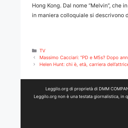
Hong Kong. Dal nome “Melvin”, che in
in maniera colloquiale si descrivono 
Categorie
TV
Massimo Cacciari: “PD e M5s? Dopo anni d
Helen Hunt: chi è, età, carriera dell’attr
Leggilo.org di proprietà di DMM COMPANY 
Leggilo.org non è una testata giornalistica, in