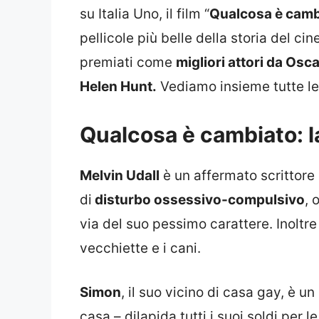
su Italia Uno, il film “
Qualcosa è camb
pellicole più belle della storia del c
premiati come
migliori attori da Osc
Helen Hunt.
Vediamo insieme tutte le 
Qualcosa è cambiato: l
Melvin Udall
è un affermato scrittore
di
disturbo ossessivo-compulsivo
, 
via del suo pessimo carattere. Inoltre 
vecchiette e i cani.
Simon
, il suo vicino di casa gay, è u
casa – dilapida tutti i suoi soldi per 