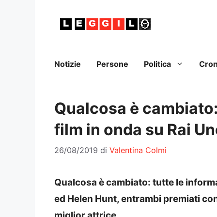
Vai
al
contenuto
Notizie
Persone
Politica
Cro
Qualcosa è cambiato: 
film in onda su Rai U
26/08/2019
di
Valentina Colmi
Qualcosa è cambiato: tutte le inform
ed Helen Hunt, entrambi premiati con
miglior attrice.