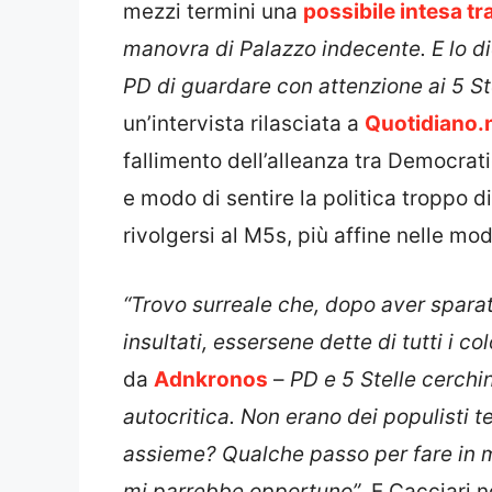
mezzi termini una
possibile intesa tra
manovra di Palazzo indecente. E lo d
PD di guardare con attenzione ai 5 Stel
un’intervista rilasciata a
Quotidiano.
fallimento dell’alleanza tra Democrat
e modo di sentire la politica troppo d
rivolgersi al M5s, più affine nelle mod
“Trovo surreale che, dopo aver sparat
insultati, essersene dette di tutti i co
da
Adnkronos
–
PD e 5 Stelle cerchi
autocritica. Non erano dei populisti ter
assieme? Qualche passo per fare in 
mi parrebbe opportuno”
. E Cacciari n