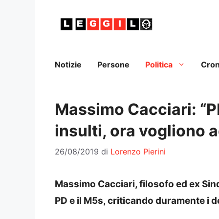
Vai
al
contenuto
Notizie
Persone
Politica
Cro
Massimo Cacciari: “P
insulti, ora vogliono 
26/08/2019
di
Lorenzo Pierini
Massimo Cacciari, filosofo ed ex Sind
PD e il M5s, criticando duramente i 