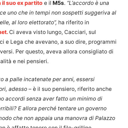
 il suo ex partito
e il
M5s
.
“L’accordo è una
ice uno che in tempi non sospetti
suggeriva al
le, al loro elettorato”,
ha riferito in
net.
Ci aveva visto lungo, Cacciari, sul
ici e Lega che avevano, a suo dire, programmi
iversi. Per questo, aveva allora consigliato di
alità e nei pensieri.
o a palle incatenate per anni, essersi
lori, adesso
– è il suo pensiero, riferito anche
no accordi senza aver fatto un minimo di
ribili?
E allora perché tentare un governo
modo che non appaia una manovra di Palazzo
on è affatto tenero con il filo-grillino