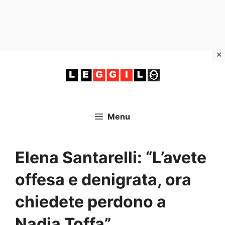
Vai
al
contenuto
Menu
Elena Santarelli: “L’avete
offesa e denigrata, ora
chiedete perdono a
Nadia Toffa”