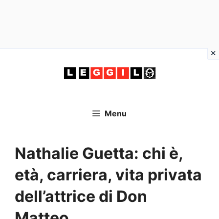
Vai
al
contenuto
Menu
Nathalie Guetta: chi è,
età, carriera, vita privata
dell’attrice di Don
Matteo