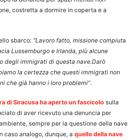
ne, costretta a dormire in coperta e a
ello sbarco:
“Lavoro fatto, missione compiut
a
cia Lussemburgo e Irlanda, più alcune
co degli immigrati di questa nave.D
arò
iamo la certezza che questi immigrati non
ani che già hanno i loro problemi”
.
a di Siracusa ha aperto un fascicolo
sulla
nciato di aver ricevuto una denuncia per
ambiente, sempre per la questione della nave
 Un caso analogo, dunque, a
quello della nave