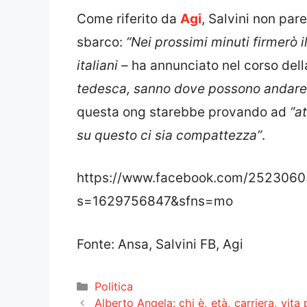
Come riferito da
Agi
, Salvini non par
sbarco:
“Nei prossimi minuti firmerò i
italiani
– ha annunciato nel corso del
tedesca, sanno dove possono andare, 
questa ong starebbe provando ad
“a
su questo ci sia compattezza”
.
https://www.facebook.com/252306
s=1629756847&sfns=mo
Fonte: Ansa, Salvini FB, Agi
Categorie
Politica
Alberto Angela: chi è, età, carriera, vita 