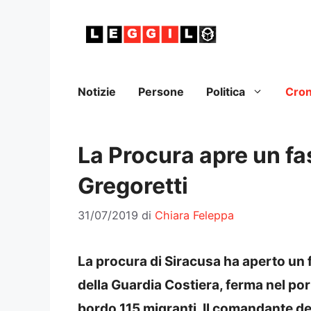
Vai
al
contenuto
Notizie
Persone
Politica
Cro
La Procura apre un fa
Gregoretti
31/07/2019
di
Chiara Feleppa
La procura di Siracusa ha aperto un 
della Guardia Costiera, ferma nel por
bordo 115 migranti. Il comandante de