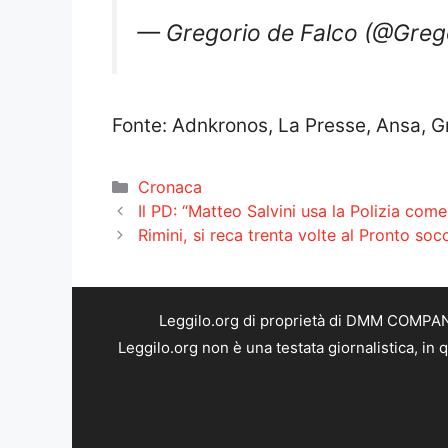
— Gregorio de Falco (@Greg
Fonte: Adnkronos, La Presse, Ansa, G
Categorie
Cronaca
Il PD: “Matteo Salvini usa la Polizia come 
Rimini, si reca trenta volte al Pronto so
Leggilo.org di proprietà di DMM COMPANY 
Leggilo.org non è una testata giornalistica, in