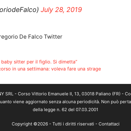
oriodeFalco)
July 28, 2019
regorio De Falco Twitter
baby sitter per il figlio. Si dimetta”
ccorso in una settimana: voleva fare una strage
SRL - Corso Vittorio Emanuele II, 13, 03018 Paliano (FR) - Co
 quanto viene aggiornato senza alcuna periodicità. Non può perta
della legge n. 62 del 07.03.2001
Copyright ©2026 - Tutti i diritti riservati -
Contattaci