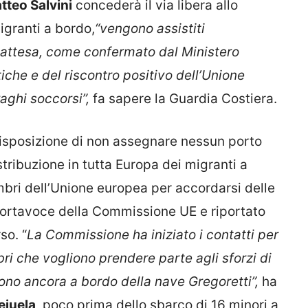
tteo Salvini
concederà il via libera allo
igranti a bordo,
“vengono assistiti
 attesa, come confermato dal Ministero
tiche e del riscontro positivo dell’Unione
raghi soccorsi”,
fa sapere la Guardia Costiera.
o disposizione di non assegnare nessun porto
stribuzione in tutta Europa dei migranti a
embri dell’Unione europea per accordarsi delle
portavoce della Commissione UE e riportato
so. “
La Commissione ha iniziato i contatti per
ri che vogliono prendere parte agli sforzi di
sono ancora a bordo della nave Gregoretti”,
ha
ejuela
, poco prima dello sbarco di 16 minori a