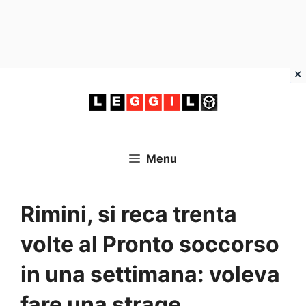
Vai
al
contenuto
Menu
Rimini, si reca trenta
volte al Pronto soccorso
in una settimana: voleva
fare una strage