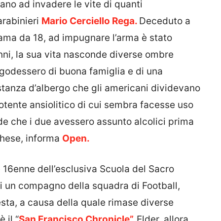
ano ad invadere le vite di quanti
arabinieri
Mario Cerciello Rega.
Deceduto a
 lama da 18, ad impugnare l’arma è stato
ni, la sua vita nasconde diverse ombre
o godessero di buona famiglia e di una
stanza d’albergo che gli americani dividevano
otente ansiolitico di cui sembra facesse uso
ude che i due avessero assunto alcolici prima
rghese, informa
Open.
 16enne dell’esclusiva Scuola del Sacro
i un compagno della squadra di Football,
esta, a causa della quale rimase diverse
 il “
San Francisco Chronicle”.
Elder, allora