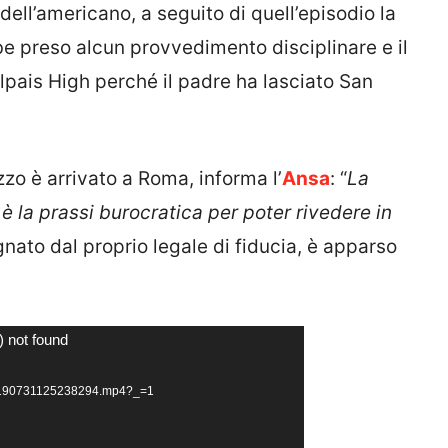
dell’americano, a seguito di quell’episodio la
 preso alcun provvedimento disciplinare e il
alpais High perché il padre ha lasciato San
zzo è arrivato a Roma, informa l’
Ansa
: “
La
è la prassi burocratica per poter rivedere in
nato dal proprio legale di fiducia, è apparso
) not found
t/i20190731125238294.mp4?_=1