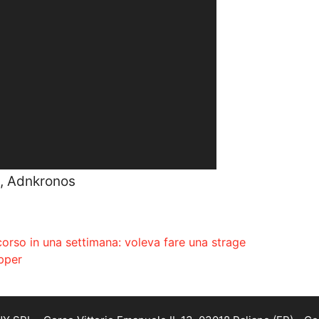
e, Adnkronos
ccorso in una settimana: voleva fare una strage
apper