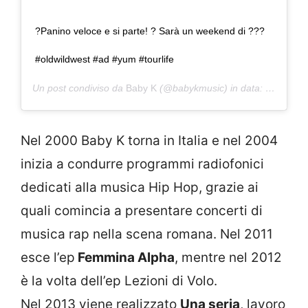
?Panino veloce e si parte! ? Sarà un weekend di ???
#oldwildwest #ad #yum #tourlife
Un post condiviso da
Baby K
(@babykmusic) in data:
20 Lug 20
Nel 2000 Baby K torna in Italia e nel 2004
inizia a condurre programmi radiofonici
dedicati alla musica Hip Hop, grazie ai
quali comincia a presentare concerti di
musica rap nella scena romana. Nel 2011
esce l’ep
Femmina Alpha
, mentre nel 2012
è la volta dell’ep Lezioni di Volo.
Nel 2013 viene realizzato
Una seria
, lavoro