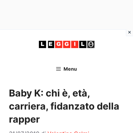
Vai
al
contenuto
Menu
Baby K: chi è, età,
carriera, fidanzato della
rapper