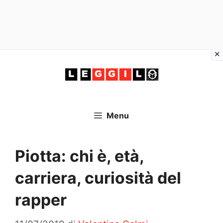
Vai
al
contenuto
Menu
Piotta: chi è, età,
carriera, curiosità del
rapper