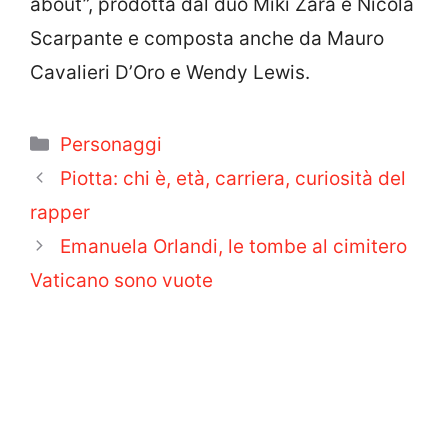
about”, prodotta dal duo Miki Zara e Nicola
Scarpante e composta anche da Mauro
Cavalieri D’Oro e Wendy Lewis.
Categorie
Personaggi
Piotta: chi è, età, carriera, curiosità del
rapper
Emanuela Orlandi, le tombe al cimitero
Vaticano sono vuote