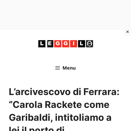
Vai
al
contenuto
Menu
L’arcivescovo di Ferrara:
“Carola Rackete come
Garibaldi, intitoliamo a
lei il porto di