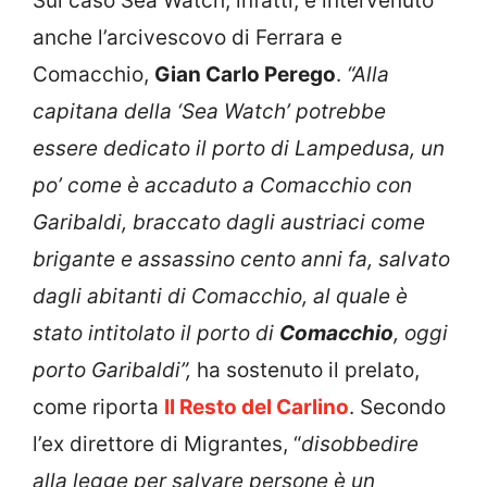
Sul caso Sea Watch, infatti, è intervenuto
anche
l’arcivescovo di Ferrara e
Comacchio,
Gian Carlo Perego
.
“Alla
capitana della ‘Sea Watch’ potrebbe
essere dedicato il porto di Lampedusa, un
po’ come è accaduto a Comacchio con
Garibaldi, braccato dagli austriaci come
brigante e assassino cento anni fa, salvato
dagli abitanti di Comacchio, al quale è
stato intitolato il porto di
Comacchio
, oggi
porto Garibaldi”,
ha sostenuto il prelato,
come riporta
Il Resto del Carlino
. Secondo
l’ex direttore di Migrantes, “
d
isobbedire
alla legge per salvare persone è un