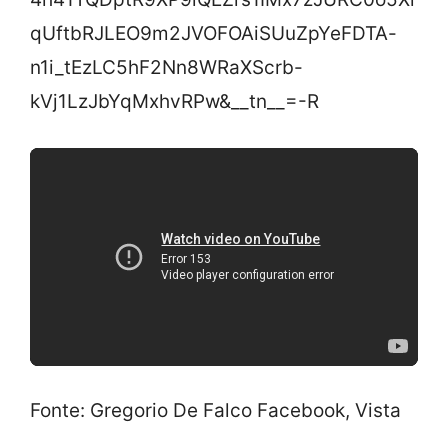
qUftbRJLEO9m2JVOFOAiSUuZpYeFDTA-
n1i_tEzLC5hF2Nn8WRaXScrb-
kVj1LzJbYqMxhvRPw&__tn__=-R
Fonte: Gregorio De Falco Facebook, Vista