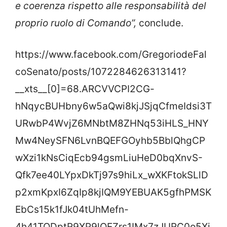
e coerenza rispetto alle responsabilità del
proprio ruolo di Comando”,
conclude.
https://www.facebook.com/GregoriodeFal
coSenato/posts/1072284626313141?
__xts__[0]=68.ARCVVCPI2CG-
hNqycBUHbny6w5aQwi8kjJSjqCfmeIdsi3T
URwbP4WvjZ6MNbtM8ZHNq53iHLS_HNY
Mw4NeySFN6LvnBQEFGOyhb5BblQhgCP
wXzi1kNsCiqEcb94gsmLiuHeD0bqXnvS-
Qfk7ee40LYpxDkTj97s9hiLx_wXKFtokSLlD
p2xmKpxI6ZqIp8kjIQM9YEBUAK5gfhPMSK
EbCs15k1fJk04tUhMefn-
4h41TQDptR9XP9lQEZrs1IMx7zJURC0o5Xi