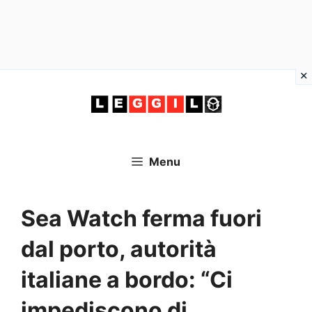
Vai
al
contenuto
Menu
Sea Watch ferma fuori
dal porto, autorità
italiane a bordo: “Ci
impediscono di