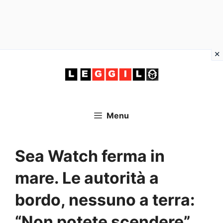
Vai
al
contenuto
Menu
Sea Watch ferma in
mare. Le autorità a
bordo, nessuno a terra:
“Non potete scendere”