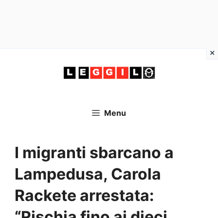
Vai
al
contenuto
Menu
I migranti sbarcano a
Lampedusa, Carola
Rackete arrestata:
“Rischia fino ai dieci