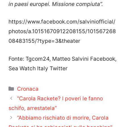
in paesi europei. Missione compiuta”.
https://www.facebook.com/salviniofficial/
photos/a.10151670912208155/101567268
08483155/?type=3&theater
Fonte: Tgcom24, Matteo Salvini Facebook,
Sea Watch Italy Twitter
Categorie
Cronaca
“Carola Rackete? I poveri le fanno
schifo, arrestatela”
“Abbiamo rischiato di morire, Carola
Rackete ci ha schiacciati sulla banchina”