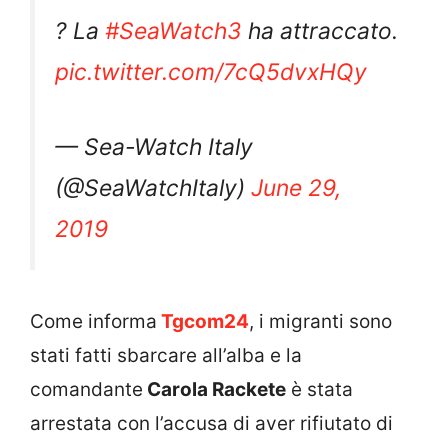
? La
#SeaWatch3
ha attraccato.
pic.twitter.com/7cQ5dvxHQy
— Sea-Watch Italy
(@SeaWatchItaly)
June 29,
2019
Come informa
Tgcom24
, i migranti sono
stati fatti sbarcare all’alba e la
comandante
Carola Rackete
è stata
arrestata con l’accusa di aver rifiutato di
obbedire a una nave militare e di aver