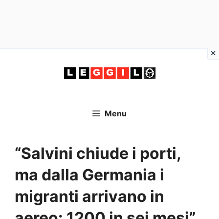
Vai
al
contenuto
Menu
“Salvini chiude i porti,
ma dalla Germania i
migranti arrivano in
aereo: 1200 in sei mesi”